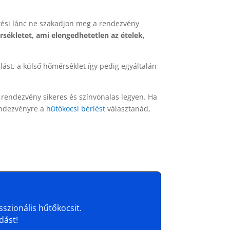
tési lánc ne szakadjon meg a rendezvény
rsékletet, ami elengedhetetlen az ételek,
lást, a külső hőmérséklet így pedig egyáltalán
 rendezvény sikeres és színvonalas legyen. Ha
rendezvényre a
hűtőkocsi bérlést
választanád,
szionális hűtőkocsit.
dást!