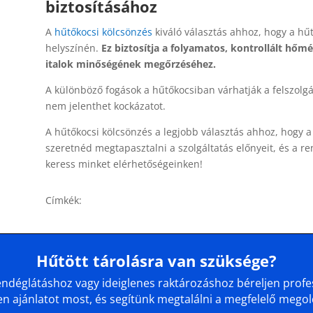
biztosításához
A
hűtőkocsi kölcsönzés
kiváló választás ahhoz, hogy a hű
helyszínén.
Ez biztosítja a folyamatos, kontrollált hőmé
italok minőségének megőrzéséhez.
A különböző fogások a hűtőkocsiban várhatják a felszolgá
nem jelenthet kockázatot.
A hűtőkocsi kölcsönzés a legjobb választás ahhoz, hogy a
szeretnéd megtapasztalni a szolgáltatás előnyeit, és a 
keress minket elérhetőségeinken!
Címkék:
Hűtött tárolásra van szüksége?
déglátáshoz vagy ideiglenes raktározáshoz béreljen profes
en ajánlatot most, és segítünk megtalálni a megfelelő megol