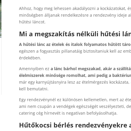
Ahhoz, hogy meg lehessen akadályozni a kockázatokat, és
minőségben álljanak rendelkezésre a rendezvény ideje alat
hűtési láncot.
Mi a megszakítás nélküli hűtési lá
A hűtési lánc az ételek és italok folyamatos hűtött táro
egészen a fogyasztás pillanatáig biztosítaniuk kell az e
érdekében.
Amennyiben ez
a lánc bárhol megszakad, akár a szállít
élelmiszerek minősége romolhat, ami pedig a baktéri
már egy karnyújtásnyira lesz az ételmérgezés kockázata
kell bemutatni.
Egy rendezvénynél ez különösen kellemetlen, mert az é
ami nem csupán a vendégek egészségét veszélyezteti, d
catering cég hírnevét is negatívan befolyásolhatja.
Hűtőkocsi bérlés rendezvényekre a