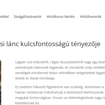
oldal
Szolgáltatásaink
Hűtőkocsi bérlés
Hűtőkamrák
si lánc kulcsfontosságú tényezője
Legyen szó esküvőről, céges összejövetelről vagy egy kis
események sikeresek legyenek, és mindenki szép emlékek
vendégek mindennel teljes mértékben elégedettek legyen
ételek és italok minősége.
Ez esetben fokozott figyelemre van szükség, különösen 
hamar romlásnak indulhatnak a különböző élelmiszerek. 
magukat biztonságban, hiszen az ételmérgezések nagy ré
következnek be.