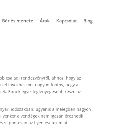
Bérlés menete
Árak
Kapcsolat
Blog
ebb családi rendezvényről, ahhoz, hogy az
kel távozhasson, nagyon fontos, hogy a
ek. Ennek egyik leglényegesebb része az
a nyári időszakban, ugyanis a melegben nagyon
Ilyenkor a vendégek nem igazán érezhetik
sze pontosan az ilyen esetek miatt