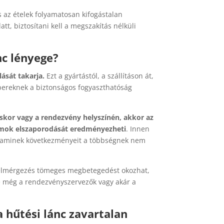
 az ételek folyamatosan kifogástalan
t, biztosítani kell a megszakítás nélküli
nc lényege?
lását takarja.
Ezt a gyártástól, a szállításon át,
mbereknek a biztonságos fogyaszthatóság
áskor vagy a rendezvény helyszínén, akkor az
umok elszaporodását eredményezheti
. Innen
, aminek következményeit a többségnek nem
telmérgezés tömeges megbetegedést okozhat,
e még a rendezvényszervezők vagy akár a
 hűtési lánc zavartalan