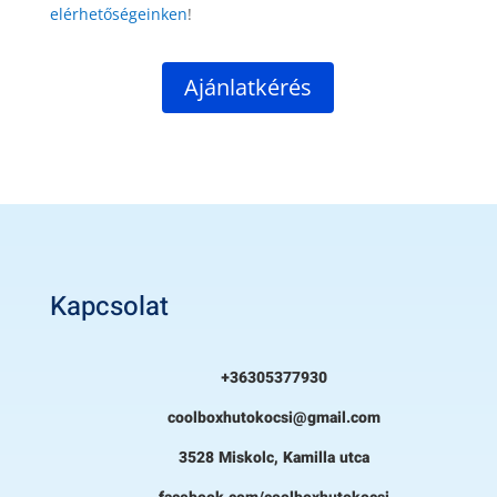
elérhetőségeinken
!
Ajánlatkérés
Kapcsolat
+36305377930
coolboxhutokocsi@gmail.com
3528 Miskolc, Kamilla utca