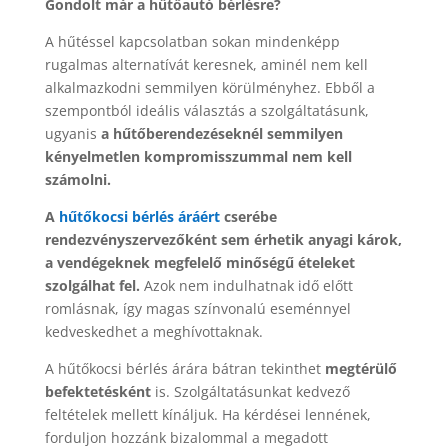
Gondolt már a hűtőautó bérlésre?
A hűtéssel kapcsolatban sokan mindenképp
rugalmas alternatívát keresnek, aminél nem kell
alkalmazkodni semmilyen körülményhez. Ebből a
szempontból ideális választás a szolgáltatásunk,
ugyanis
a hűtőberendezéseknél semmilyen
kényelmetlen kompromisszummal nem kell
számolni.
A
hűtőkocsi bérlés áráért
cserébe
rendezvényszervezőként sem érhetik anyagi károk,
a vendégeknek megfelelő minőségű ételeket
szolgálhat fel.
Azok nem indulhatnak idő előtt
romlásnak, így magas színvonalú eseménnyel
kedveskedhet a meghívottaknak.
A hűtőkocsi bérlés árára bátran tekinthet
megtérülő
befektetésként
is. Szolgáltatásunkat kedvező
feltételek mellett kínáljuk. Ha kérdései lennének,
forduljon hozzánk bizalommal a megadott