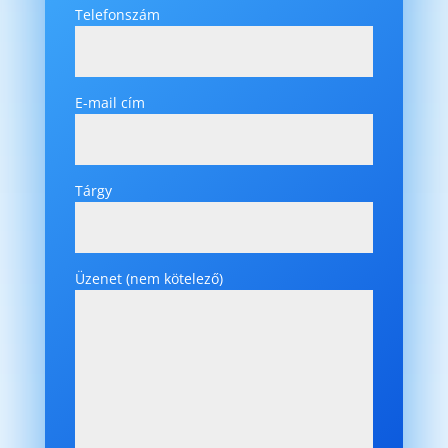
Telefonszám
E-mail cím
Tárgy
Üzenet (nem kötelező)