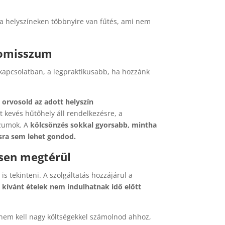
 a helyszíneken többnyire van fűtés, ami nem
romisszum
apcsolatban, a legpraktikusabb, ha hozzánk
 orvosold az adott helyszín
t kevés hűtőhely áll rendelkezésre, a
szumok. A
kölcsönzés sokkal gyorsabb, mintha
sra sem lehet gondod.
sen megtérül
s tekinteni. A szolgáltatás hozzájárul a
i kívánt ételek nem indulhatnak idő előtt
 nem kell nagy költségekkel számolnod ahhoz,