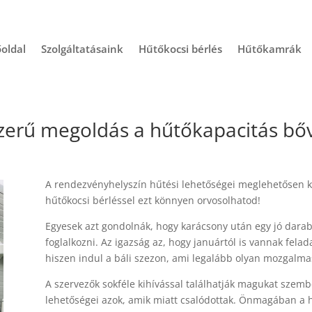
oldal
Szolgáltatásaink
Hűtőkocsi bérlés
Hűtőkamrák
zerű megoldás a hűtőkapacitás bő
A rendezvényhelyszín hűtési lehetőségei meglehetősen k
hűtőkocsi bérléssel ezt könnyen orvosolhatod!
Egyesek azt gondolnák, hogy karácsony után egy jó dara
foglalkozni. Az igazság az, hogy januártól is vannak fel
hiszen indul a báli szezon, ami legalább olyan mozgalm
A szervezők sokféle kihívással találhatják magukat szemb
lehetőségei azok, amik miatt csalódottak. Önmagában a he