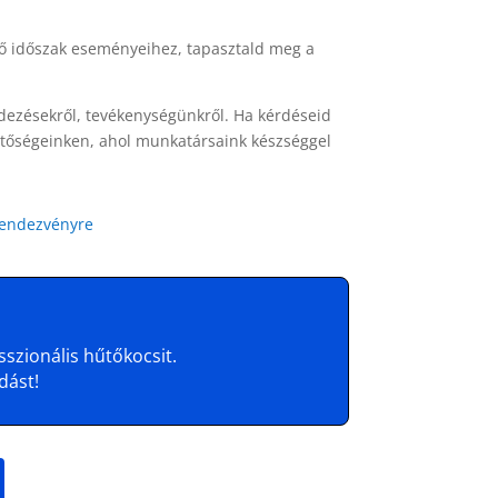
dő időszak eseményeihez, tapasztald meg a
dezésekről, tevékenységünkről. Ha kérdéseid
tőségeinken, ahol munkatársaink készséggel
rendezvényre
szionális hűtőkocsit.
dást!