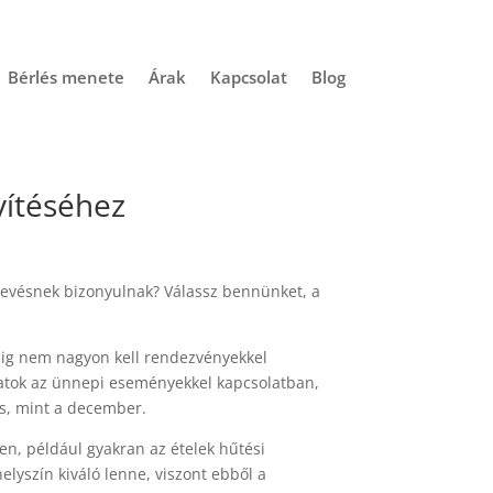
Bérlés menete
Árak
Kapcsolat
Blog
vítéséhez
evésnek bizonyulnak? Válassz bennünket, a
big nem nagyon kell rendezvényekkel
adatok az ünnepi eseményekkel kapcsolatban,
as, mint a december.
en, például gyakran az ételek hűtési
lyszín kiváló lenne, viszont ebből a