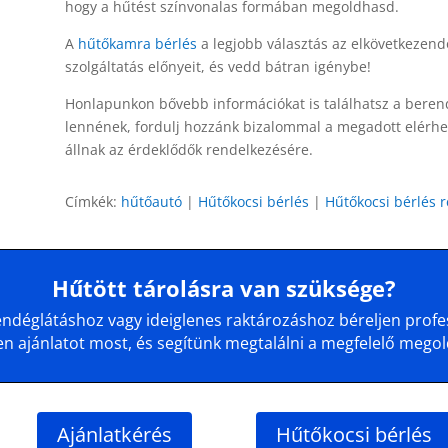
hogy a hűtést színvonalas formában megoldhasd.
A
hűtőkamra bérlés
a legjobb választás az elkövetkezen
szolgáltatás előnyeit, és vedd bátran igénybe!
Honlapunkon bővebb információkat is találhatsz a beren
lennének, fordulj hozzánk bizalommal a megadott elérhe
állnak az érdeklődők rendelkezésére.
Címkék:
hűtőautó
|
Hűtőkocsi bérlés
|
Hűtőkocsi bérlés 
Hűtött tárolásra van szüksége?
déglátáshoz vagy ideiglenes raktározáshoz béreljen profes
en ajánlatot most, és segítünk megtalálni a megfelelő megol
Ajánlatkérés
Hűtőkocsi bérlés