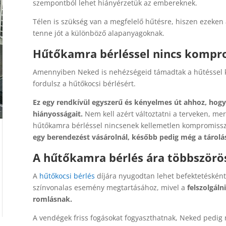
szempontból lehet hiányérzetük az embereknek.
Télen is szükség van a megfelelő hűtésre, hiszen ezeken
tenne jót a különböző alapanyagoknak.
Hűtőkamra bérléssel nincs komp
Amennyiben Neked is nehézségeid támadtak a hűtéssel k
fordulsz a hűtőkocsi bérlésért.
Ez egy rendkívül egyszerű és kényelmes út ahhoz, hogy
hiányosságait.
Nem kell azért változtatni a terveken, mer
hűtőkamra bérléssel nincsenek kellemetlen kompromis
egy berendezést vásárolnál, később pedig még a tárolá
A hűtőkamra bérlés ára többszörö
A
hűtőkocsi bérlés
díjára nyugodtan lehet befektetésként i
színvonalas esemény megtartásához, mivel a
felszolgáln
romlásnak.
A vendégek friss fogásokat fogyaszthatnak, Neked pedig