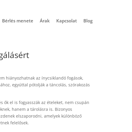
Bérlés menete
Árak
Kapcsolat
Blog
gálásért
m hiányozhatnak az ínycsiklandó fogások,
ához, egyúttal pótolják a táncolás, szórakozás
s ők el is fogyasszák az ételeket, nem csupán
őknek, hanem a tárolásra is. Bizonyos
kezdenek elszaporodni, amelyek különböző
nek felelősek.