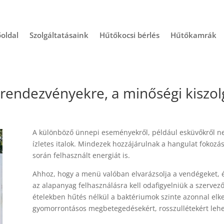
oldal
Szolgáltatásaink
Hűtőkocsi bérlés
Hűtőkamrák
rendezvényekre, a minőségi kiszol
A különböző ünnepi eseményekről, például esküvőkről ne
ízletes italok. Mindezek hozzájárulnak a hangulat fokozás
során felhasznált energiát is.
Ahhoz, hogy a menü valóban elvarázsolja a vendégeket, é
az alapanyag felhasználásra kell odafigyelniük a szervez
ételekben hűtés nélkül a baktériumok szinte azonnal el
gyomorrontásos megbetegedésekért, rosszullétekért lehet