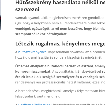
Hűtőszekrény használata nélkül 
szervezni
Vannak olyanok, akik meglehetősen merészen gondolkodn
úgy, hogy a helyszínen nem áll rendelkezésre hűtőszekr
vendégek egészségét, arról nem beszélve, hogy élelmisz
szempontból okoz hátrányokat.
Létezik rugalmas, kényelmes mego
A
hűtőszekrényekkel
kapcsolatban sokaknak az a problém
hozzájuk, ami lassítja és rontja a kiszolgálás minőségét.
Érdemes ehelyett a hűtőkocsi bérlést választani, amellye
kompromisszumokat.
A szolgáltatás igénybevételével
s
ételek italok a kiszolgáló személyzet és a vendégek sz
rendezvényeken professzionális hatást keltenek, ezzel n
A berendezések megbízhatók, amelyek folyamatosan bizto
felszolgálni kívánt menünek.
A
Coolbox hűtőkocsinak
köszönhetően garantált az önfele