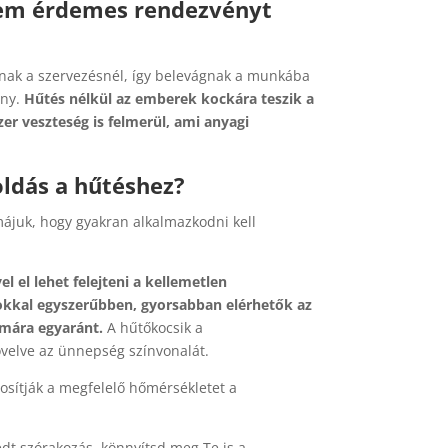
nem érdemes rendezvényt
ak a szervezésnél, így belevágnak a munkába
ény.
Hűtés nélkül az emberek kockára teszik a
er veszteség is felmerül, ami anyagi
ldás a hűtéshez?
ájuk, hogy gyakran alkalmazkodni kell
l el lehet felejteni a kellemetlen
okkal egyszerűbben, gyorsabban elérhetők az
ámára egyaránt.
A hűtőkocsik a
övelve az ünnepség színvonalát.
sítják a megfelelő hőmérsékletet a
dt szórakozás, könnyítsd meg Te is a