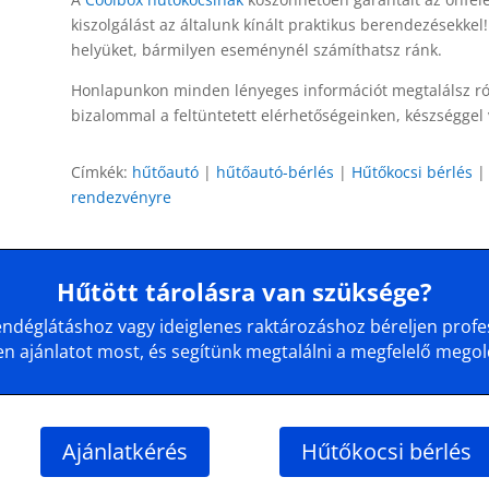
kiszolgálást az általunk kínált praktikus berendezésekkel
helyüket, bármilyen eseménynél számíthatsz ránk.
Honlapunkon minden lényeges információt megtalálsz ról
bizalommal a feltüntetett elérhetőségeinken, készségge
Címkék:
hűtőautó
|
hűtőautó-bérlés
|
Hűtőkocsi bérlés
rendezvényre
Hűtött tárolásra van szüksége?
déglátáshoz vagy ideiglenes raktározáshoz béreljen profes
en ajánlatot most, és segítünk megtalálni a megfelelő megol
Ajánlatkérés
Hűtőkocsi bérlés