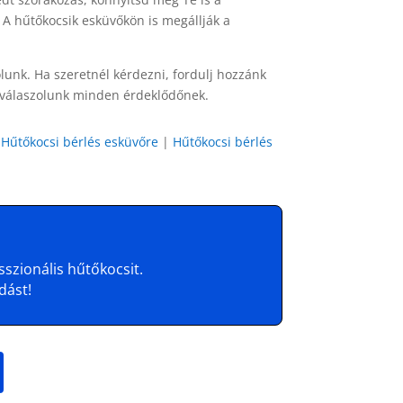
! A hűtőkocsik esküvőkön is megállják a
unk. Ha szeretnél kérdezni, fordulj hozzánk
l válaszolunk minden érdeklődőnek.
|
Hűtőkocsi bérlés esküvőre
|
Hűtőkocsi bérlés
szionális hűtőkocsit.
dást!