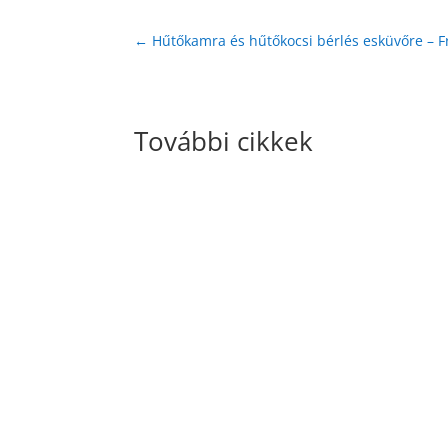
←
Hűtőkamra és hűtőkocsi bérlés esküvőre – Fr
További cikkek