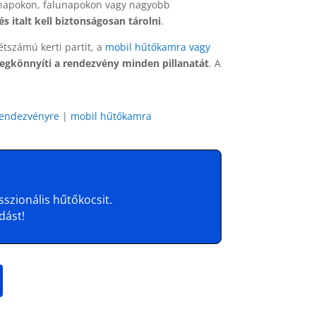
 napokon, falunapokon vagy nagyobb
s italt kell biztonságosan tárolni
.
étszámú kerti partit, a
mobil hűtőkamra vagy
egkönnyíti a rendezvény minden pillanatát
. A
rendezvényre
|
mobil hűtőkamra
szionális hűtőkocsit.
dást!