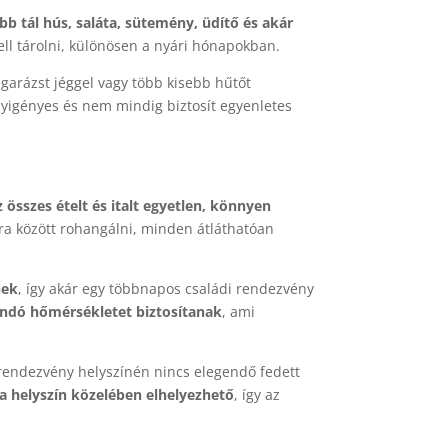
b tál hús, saláta, sütemény, üdítő és akár
ell tárolni, különösen a nyári hónapokban.
 garázst jéggel vagy több kisebb hűtőt
yigényes és nem mindig biztosít egyenletes
 összes ételt és italt egyetlen, könnyen
ra között rohangálni, minden átláthatóan
nek
, így akár egy többnapos családi rendezvény
andó hőmérsékletet biztosítanak
, ami
a rendezvény helyszínén nincs elegendő fedett
a helyszín közelében elhelyezhető
, így az