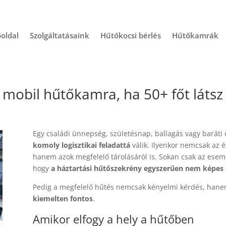
oldal
Szolgáltatásaink
Hűtőkocsi bérlés
Hűtőkamrák
 mobil hűtőkamra, ha 50+ főt láts
Egy családi ünnepség, születésnap, ballagás vagy baráti
komoly logisztikai feladattá
válik. Ilyenkor nemcsak az ét
hanem azok megfelelő tárolásáról is. Sokan csak az ese
hogy
a háztartási hűtőszekrény egyszerűen nem képes
Pedig a megfelelő hűtés nemcsak kényelmi kérdés, han
kiemelten fontos
.
Amikor elfogy a hely a hűtőben