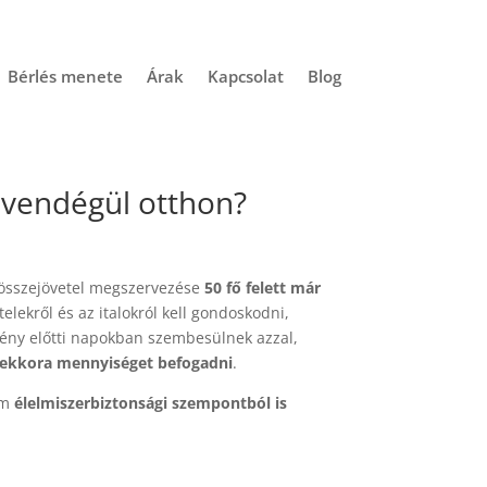
Bérlés menete
Árak
Kapcsolat
Blog
z vendégül otthon?
 összejövetel megszervezése
50 fő felett már
elekről és az italokról kell gondoskodni,
mény előtti napokban szembesülnek azzal,
 ekkora mennyiséget befogadni
.
em
élelmiszerbiztonsági szempontból is