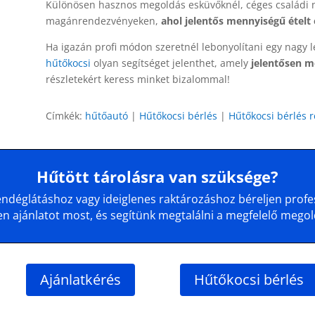
Különösen hasznos megoldás esküvőknél, céges családi
magánrendezvényeken,
ahol jelentős mennyiségű ételt é
Ha igazán profi módon szeretnél lebonyolítani egy nagy l
hűtőkocsi
olyan segítséget jelenthet, amely
jelentősen m
részletekért keress minket bizalommal!
Címkék:
hűtőautó
|
Hűtőkocsi bérlés
|
Hűtőkocsi bérlés 
Hűtött tárolásra van szüksége?
déglátáshoz vagy ideiglenes raktározáshoz béreljen profes
en ajánlatot most, és segítünk megtalálni a megfelelő megol
Ajánlatkérés
Hűtőkocsi bérlés