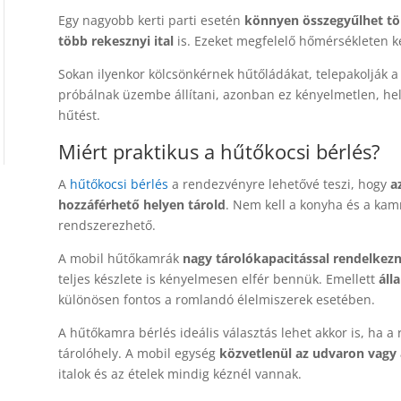
Egy nagyobb kerti parti esetén
könnyen összegyűlhet töb
több rekesznyi ital
is. Ezeket megfelelő hőmérsékleten k
Sokan ilyenkor kölcsönkérnek hűtőládákat, telepakolják a
próbálnak üzembe állítani, azonban ez kényelmetlen, hel
hűtést.
Miért praktikus a hűtőkocsi bérlés?
A
hűtőkocsi bérlés
a rendezvényre lehetővé teszi, hogy
az
hozzáférhető helyen tárold
. Nem kell a konyha és a kam
rendszerezhető.
A mobil hűtőkamrák
nagy tárolókapacitással rendelkez
teljes készlete is kényelmesen elfér bennük. Emellett
áll
különösen fontos a romlandó élelmiszerek esetében.
A hűtőkamra bérlés ideális választás lehet akkor is, ha 
tárolóhely. A mobil egység
közvetlenül az udvaron vagy 
italok és az ételek mindig kéznél vannak.